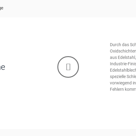
ge
Durch das Sc
Oxidschichten
aus Edelstahl
Industrie-Fin
he
Edelstahlblec
spezielle Sch
vorwiegend in
Fehlern komm