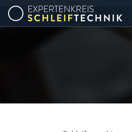
G-639B1Q5MJY