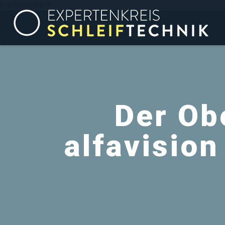
G-639B1Q5MJY
Der Ob
alfavision