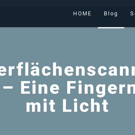
HOME
Blog
S
erflächenscan
 – Eine Finger
mit Licht