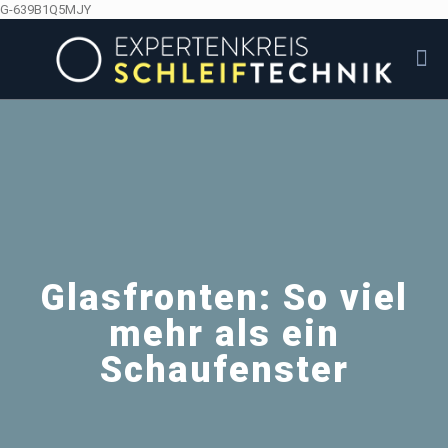
G-639B1Q5MJY
Glasfronten: So viel
mehr als ein
Schaufenster