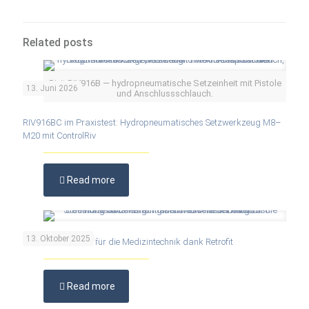
Related posts
Rivit RIV916B — hydropneumatische Setzeinheit mit Pistole
13. Juni 2026
und Anschlussschlauch.
RIV916BC im Praxistest: Hydropneumatisches Setzwerkzeug M8–
M20 mit ControlRiv
Read more
13. Oktober 2025
Höchste Präzision für die Medizintechnik dank Retrofit
Read more