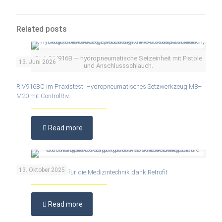
Related posts
Rivit RIV916B — hydropneumatische Setzeinheit mit Pistole
13. Juni 2026
und Anschlussschlauch.
RIV916BC im Praxistest: Hydropneumatisches Setzwerkzeug M8–
M20 mit ControlRiv
Read more
13. Oktober 2025
Höchste Präzision für die Medizintechnik dank Retrofit
Read more