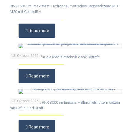
RIV916BC im Praxistest: Hydropneumatisches Setzwerkzeug M8–
M20 mit ControlRiv
Read more
13. Oktober 2025
Höchste Präzision für die Medizintechnik dank Retrofit
Read more
13. Oktober 2025
Praxisbericht: Das RKR 3000 im Einsatz – Blindnietmuttern setzen
mit Gefühl und Kraft
Read more