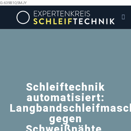
G-639B1Q5MJY
Schleiftechnik
automatisiert:
Langbandschleifmasc
gegen
Schweißnähte