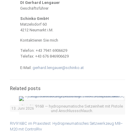
DI Gerhard Lengauer
Geschäftsführer
Schinko GmbH
Matzelsdorf 60
4212 Neumarkt i.M.
Kontaktieren Sie mich
Telefon:
+43 7941 6906629
Telefax:
+43 676 846906629
E-Mail:
gerhard.lengauer@schinko.at
Related posts
Rivit RIV916B — hydropneumatische Setzeinheit mit Pistole
13. Juni 2026
und Anschlussschlauch.
RIV916BC im Praxistest: Hydropneumatisches Setzwerkzeug M8–
M20 mit ControlRiv