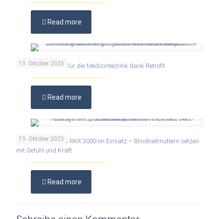
Read more
13. Oktober 2025
Höchste Präzision für die Medizintechnik dank Retrofit
Read more
13. Oktober 2025
Praxisbericht: Das RKR 3000 im Einsatz – Blindnietmuttern setzen
mit Gefühl und Kraft
Read more