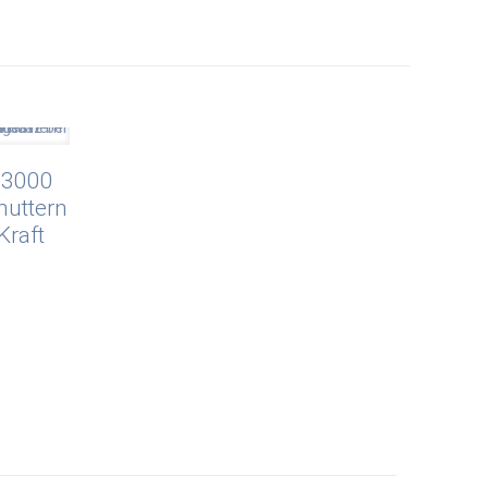
R 3000
muttern
Kraft