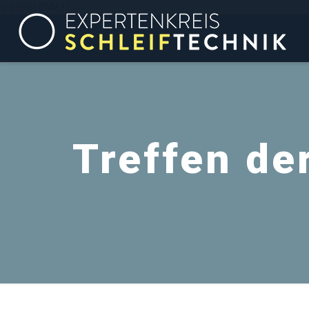
G-639B1Q5MJY
Treffen de