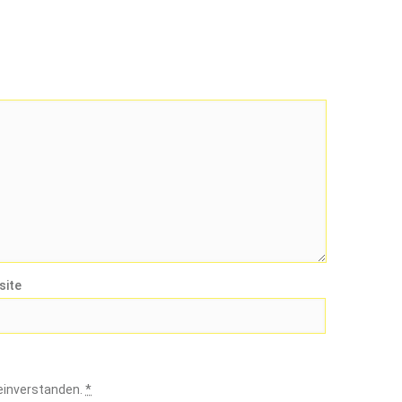
site
 einverstanden.
*