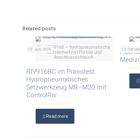
Related posts
Rivit RIV916B — hydropneumatische
13. Juni 2026
13. Oktobe
Höchst
Setzeinheit mit Pistole und
Anschlussschlauch.
Medizi
RIV916BC im Praxistest:
Hydropneumatisches
Setzwerkzeug M8–M20 mit
ControlRiv
Read more