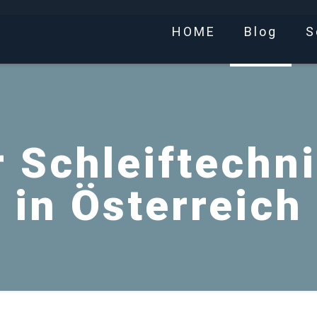
HOME
Blog
S
r Schleiftechn
in Österreich