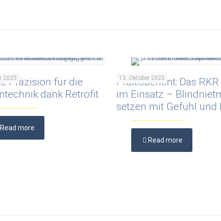
r 2025
13. Oktober 2025
e Präzision für die
Praxisbericht: Das RK
ntechnik dank Retrofit
im Einsatz – Blindniet
setzen mit Gefühl und 
Read more
Read more