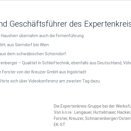
und Geschäftsführer des Expertenkre
r Hausherr übernahm auch die Firmenführung.
H, aus Sierndorf bei Wien.
t aus dem schwäbischen Schorndorf.
nberger – Qualität in Schleiftechnik, ebenfalls aus Deutschland, Vöh
e Forster von der Kreuzer GmbH aus Ingolstadt
haltete sich über Videokonferenz am zweiten Tag dazu.
Die Expertenkreis-Gruppe bei der Werksf
Von li.n.re.: Lengauer, Huttelmaier, Hacke
Forster, Kreuzer, Schnarrenberger/Oster
EK-ST.