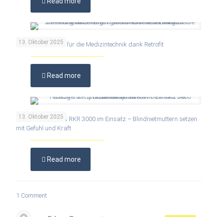
Read more
13. Oktober 2025
Höchste Präzision für die Medizintechnik dank Retrofit
Read more
13. Oktober 2025
Praxisbericht: Das RKR 3000 im Einsatz – Blindnietmuttern setzen
mit Gefühl und Kraft
Read more
1 Comment