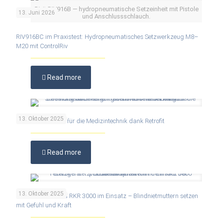
Rivit RIV916B — hydropneumatische Setzeinheit mit Pistole
13. Juni 2026
und Anschlussschlauch.
RIV916BC im Praxistest: Hydropneumatisches Setzwerkzeug M8–
M20 mit ControlRiv
Read more
13. Oktober 2025
Höchste Präzision für die Medizintechnik dank Retrofit
Read more
13. Oktober 2025
Praxisbericht: Das RKR 3000 im Einsatz – Blindnietmuttern setzen
mit Gefühl und Kraft