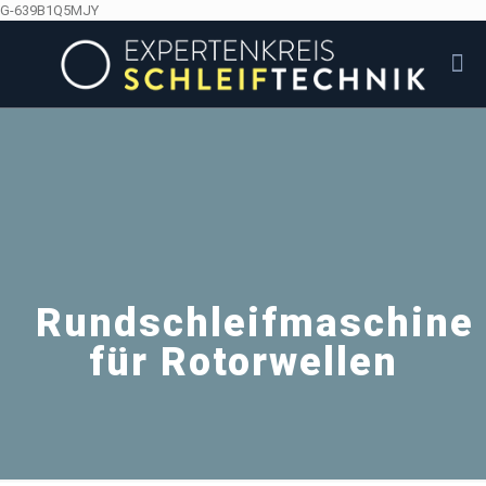
G-639B1Q5MJY
Rundschleifmaschine
für Rotorwellen