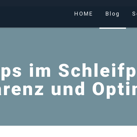
HOME
Blog
S
ps im Schleifp
arenz und Opti