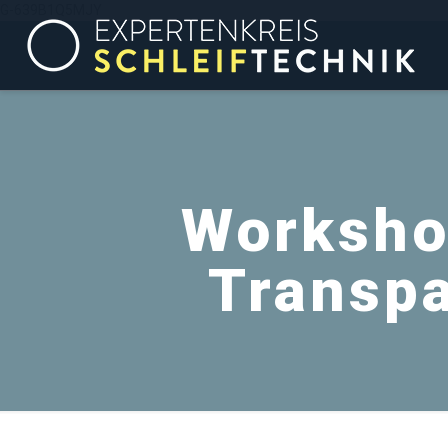
G-639B1Q5MJY
Worksho
Transp