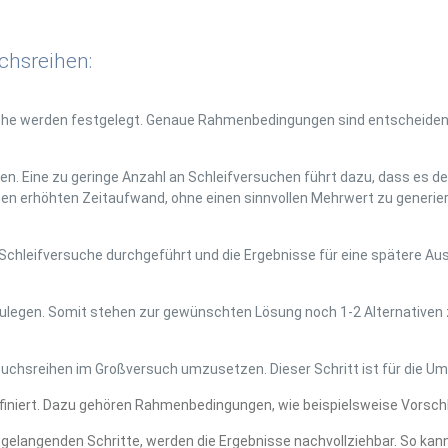
chsreihen:
uche werden festgelegt. Genaue Rahmenbedingungen sind entscheidend 
inden. Eine zu geringe Anzahl an Schleifversuchen führt dazu, dass es 
en erhöhten Zeitaufwand, ohne einen sinnvollen Mehrwert zu generier
Schleifversuche durchgeführt und die Ergebnisse für eine spätere A
stzulegen. Somit stehen zur gewünschten Lösung noch 1-2 Alternativen
rsuchsreihen im Großversuch umzusetzen. Dieser Schritt ist für die U
finiert. Dazu gehören Rahmenbedingungen, wie beispielsweise Vorschlif
elangenden Schritte, werden die Ergebnisse nachvollziehbar. So kann 