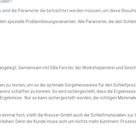
füllen?
s sind die Parameter die betrachtet werden müssen, um diese Resulta
den spezielle Problemlösungsvarianten. Alle Parameter, die den Schle
angelegt. Gemeinsam mit Elke Forster, der Workshopleiterin und Ges
ten zu testen, um so die optimale Vorgehensweise für den Schleifpro
nz schaffen zu können. So wird sichergestellt, dass die Ergebnisse 
 Ergebnisse. Nur so kann sichergestellt werden, die richtigen Material
einmal fest, stellt die Kreuzer GmbH auch die Schleifmaterialien zur V
erleihen. Denn der Kunde muss sich um nichts mehr kümmern. Prozes