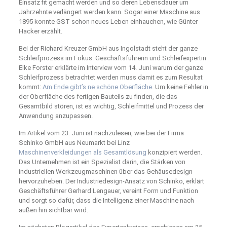
Einsatz fit gemacht werden und so deren Lebensdauer um
Jahrzehnte verlängert werden kann. Sogar einer Maschine aus
1895 konnte GST schon neues Leben einhauchen, wie Günter
Hacker erzählt.
Bei der Richard Kreuzer GmbH aus Ingolstadt steht der ganze
Schleifprozess im Fokus. Geschäftsführerin und Schleifexpertin
Elke Forster erklärte im Interview vom 14. Juni warum der ganze
Schleifprozess betrachtet werden muss damit es zum Resultat
kommt:
Am Ende gibt’s ne schöne Oberfläche
. Um keine Fehler in
der Oberfläche des fertigen Bauteils zu finden, die das
Gesamtbild stören, ist es wichtig, Schleifmittel und Prozess der
Anwendung anzupassen.
Im Artikel vom 23. Juni ist nachzulesen, wie bei der Firma
Schinko GmbH aus Neumarkt bei Linz
Maschinenverkleidungen als Gesamtlösung
konzipiert werden.
Das Unternehmen ist ein Spezialist darin, die Stärken von
industriellen Werkzeugmaschinen über das Gehäusedesign
hervorzuheben. Der Industriedesign-Ansatz von Schinko, erklärt
Geschäftsführer Gerhard Lengauer, vereint Form und Funktion
und sorgt so dafür, dass die Intelligenz einer Maschine nach
außen hin sichtbar wird.