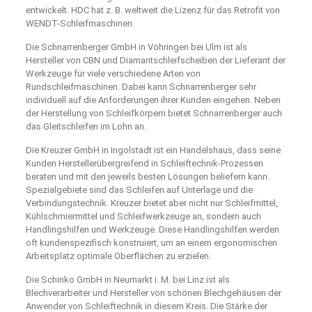
entwickelt. HDC hat z. B. weltweit die Lizenz für das Retrofit von
WENDT-Schleifmaschinen.
Die Schnarrenberger GmbH in Vöhringen bei Ulm ist als
Hersteller von CBN und Diamantschleifscheiben der Lieferant der
Werkzeuge für viele verschiedene Arten von
Rundschleifmaschinen. Dabei kann Schnarrenberger sehr
individuell auf die Anforderungen ihrer Kunden eingehen. Neben
der Herstellung von Schleifkörpern bietet Schnarrenberger auch
das Gleitschleifen im Lohn an.
Die Kreuzer GmbH in Ingolstadt ist ein Handelshaus, dass seine
Kunden Herstellerübergreifend in Schleiftechnik-Prozessen
beraten und mit den jeweils besten Lösungen beliefern kann.
Spezialgebiete sind das Schleifen auf Unterlage und die
Verbindungstechnik. Kreuzer bietet aber nicht nur Schleifmittel,
Kühlschmiermittel und Schleifwerkzeuge an, sondern auch
Handlingshilfen und Werkzeuge. Diese Handlingshilfen werden
oft kundenspezifisch konstruiert, um an einem ergonomischen
Arbeitsplatz optimale Oberflächen zu erzielen.
Die Schinko GmbH in Neumarkt i. M. bei Linz ist als
Blechverarbeiter und Hersteller von schönen Blechgehäusen der
Anwender von Schleiftechnik in diesem Kreis. Die Stärke der