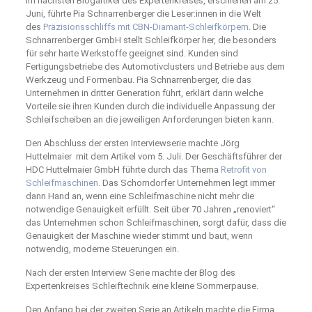
Im nächsten Blogartikel des Expertenkreises, erschienen am 25.
Juni, führte Pia Schnarrenberger die Leser:innen in die Welt
des
Präzisionsschliffs mit CBN-Diamant-Schleifkörpern
. Die
Schnarrenberger GmbH stellt Schleifkörper her, die besonders
für sehr harte Werkstoffe geeignet sind. Kunden sind
Fertigungsbetriebe des Automotivclusters und Betriebe aus dem
Werkzeug und Formenbau. Pia Schnarrenberger, die das
Unternehmen in dritter Generation führt, erklärt darin welche
Vorteile sie ihren Kunden durch die individuelle Anpassung der
Schleifscheiben an die jeweiligen Anforderungen bieten kann.
Den Abschluss der ersten Interviewserie machte Jörg
Huttelmaier mit dem Artikel vom 5. Juli. Der Geschäftsführer der
HDC Huttelmaier GmbH führte durch das Thema
Retrofit von
Schleifmaschinen.
Das Schorndorfer Unternehmen legt immer
dann Hand an, wenn eine Schleifmaschine nicht mehr die
notwendige Genauigkeit erfüllt. Seit über 70 Jahren „renoviert“
das Unternehmen schon Schleifmaschinen, sorgt dafür, dass die
Genauigkeit der Maschine wieder stimmt und baut, wenn
notwendig, moderne Steuerungen ein.
Nach der ersten Interview Serie machte der Blog des
Expertenkreises Schleiftechnik eine kleine Sommerpause.
Den Anfang bei der zweiten Serie an Artikeln machte die Firma