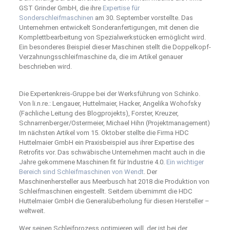
GST Grinder GmbH, die ihre
Expertise für
Sonderschleifmaschinen
am 30. September vorstellte. Das
Unternehmen entwickelt Sonderanfertigungen, mit denen die
Komplettbearbeitung von Spezialwerkstücken ermöglicht wird.
Ein besonderes Beispiel dieser Maschinen stellt die Doppelkopf-
Verzahnungsschleifmaschine da, die im Artikel genauer
beschrieben wird.
Die Expertenkreis-Gruppe bei der Werksführung von Schinko.
Von li.n.re.: Lengauer, Huttelmaier, Hacker, Angelika Wohofsky
(Fachliche Leitung des Blogprojekts), Forster, Kreuzer,
Schnarrenberger/Ostermeier, Michael Hihn (Projektmanagement)
Im nächsten Artikel vom 15. Oktober stellte die Firma HDC
Huttelmaier GmbH ein Praxisbeispiel aus ihrer Expertise des
Retrofits vor. Das schwäbische Unternehmen macht auch in die
Jahre gekommene Maschinen fit für Industrie 4.0.
Ein wichtiger
Bereich sind Schleifmaschinen von Wendt
. Der
Maschinenhersteller aus Meerbusch hat 2018 die Produktion von
Schleifmaschinen eingestellt. Seitdem übernimmt die HDC
Huttelmaier GmbH die Generalüberholung für diesen Hersteller –
weltweit.
Wer seinen Schleifprozess optimieren will, der ist bei der