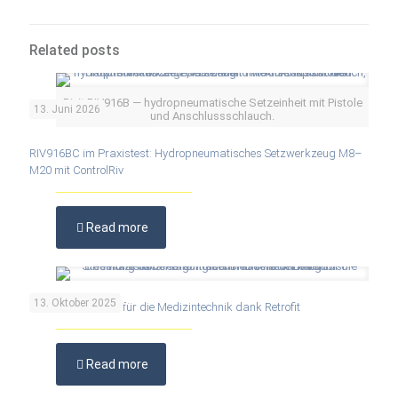
Related posts
Rivit RIV916B — hydropneumatische Setzeinheit mit Pistole
13. Juni 2026
und Anschlussschlauch.
RIV916BC im Praxistest: Hydropneumatisches Setzwerkzeug M8–
M20 mit ControlRiv
Read more
13. Oktober 2025
Höchste Präzision für die Medizintechnik dank Retrofit
Read more